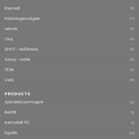
Kiemelt
(8)
Különlegességek
(17)
Lekvár
(5)
Olaj
(6)
SHOT - MÁSfeles
(5)
Szörp - Ivólé
(6)
TEÁK
(2)
Velő
(10)
PRODUCTS
Ajándékcsomagok
(2)
Befőtt
(1)
berrySMETIC
(1)
Egyéb
(14)