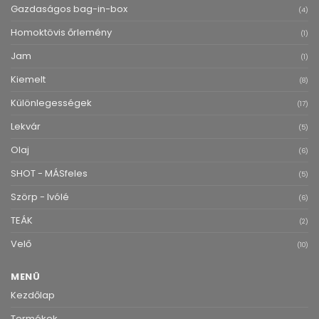
Gazdaságos bag-in-box
(4)
Homoktövis őrlemény
(1)
Jam
(1)
Kiemelt
(8)
Különlegességek
(17)
Lekvár
(5)
Olaj
(6)
SHOT - MÁSfeles
(5)
Szörp - Ivólé
(6)
TEÁK
(2)
Velő
(10)
MENÜ
Kezdőlap
Termékek