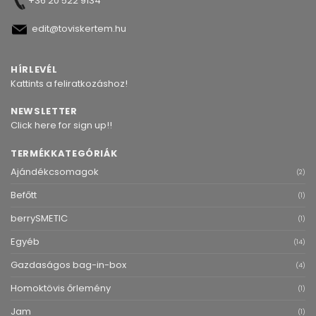
+36 20 522 9134
edit@toviskertem.hu
HÍRLEVÉL
Kattints a feliratkozáshoz!
NEWSLETTER
Click here for sign up!!
TERMÉKKATEGÓRIÁK
Ajándékcsomagok
(2)
Befőtt
(1)
berrySMETIC
(1)
Egyéb
(14)
Gazdaságos bag-in-box
(4)
Homoktövis őrlemény
(1)
Jam
(1)