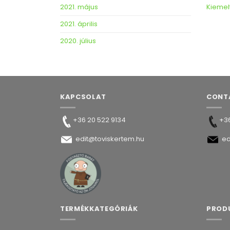
2021. május
Kiemel
2021. április
2020. július
KAPCSOLAT
CONT
+36 20 522 9134
+36
edit@toviskertem.hu
ed
TERMÉKKATEGÓRIÁK
PROD