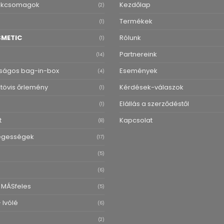
ékcsomagok
Kezdőlap
(2)
Termékek
(1)
SMETIC
Rólunk
(1)
Partnereink
(14)
ságos bag-in-box
Események
(4)
övis őrlemény
Kérdések-válaszok
(1)
Elállás a szerződéstől
(1)
t
Kapcsolat
(8)
egességek
(17)
(5)
(6)
 MÁSfeles
(5)
 Ivólé
(6)
(2)