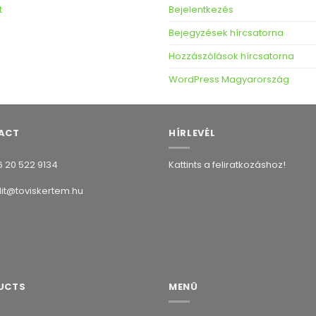
t
Bejelentkezés
Bejegyzések hírcsatorna
Hozzászólások hírcsatorna
WordPress Magyarország
ACT
HÍRLEVÉL
 20 522 9134
Kattints a feliratkozáshoz!
it@toviskertem.hu
UCTS
MENÜ