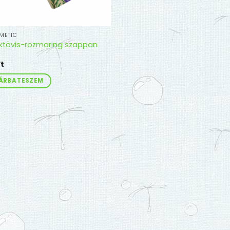
METIC
tövis-rozmaring szappan
Ft
ÁRBA TESZEM