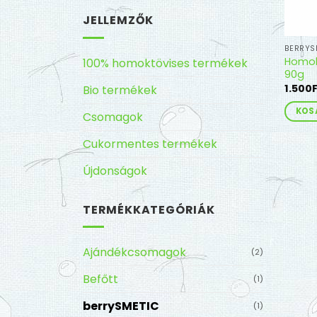
JELLEMZŐK
BERRYS
Homok
100% homoktövises termékek
90g
1.500
Bio termékek
KOS
Csomagok
Cukormentes termékek
Újdonságok
TERMÉKKATEGÓRIÁK
Ajándékcsomagok
(2)
Befőtt
(1)
berrySMETIC
(1)