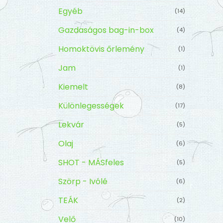
Egyéb
(14)
Gazdaságos bag-in-box
(4)
Homoktövis őrlemény
(1)
Jam
(1)
Kiemelt
(8)
Különlegességek
(17)
Lekvár
(5)
Olaj
(6)
SHOT - MÁSfeles
(5)
Szörp - Ivólé
(6)
TEÁK
(2)
Velő
(10)