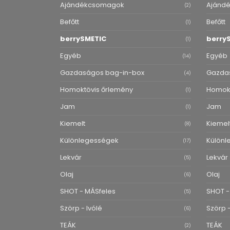
Ajándékcsomagok
Ajánd
(2)
Befőtt
Befőtt
(1)
berrySMETIC
berry
(1)
Egyéb
Egyéb
(14)
Gazdaságos bag-in-box
Gazda
(4)
Homoktövis őrlemény
Homokt
(1)
Jam
Jam
(1)
Kiemelt
Kiemel
(8)
Különlegességek
Különl
(17)
Lekvár
Lekvár
(5)
Olaj
Olaj
(6)
SHOT - MÁSfeles
SHOT -
(5)
Szörp - Ivólé
Szörp -
(6)
TEÁK
TEÁK
(2)