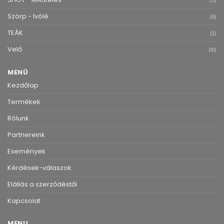
(5)
Szörp - Ivólé
(6)
TEÁK
(2)
Velő
(10)
MENÜ
Kezdőlap
Termékek
Rólunk
Partnereink
Események
Kérdések-válaszok
Elállás a szerződéstől
Kapcsolat
MENU