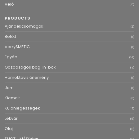
Velő
(10)
PRODUCTS
Ajándékcsomagok
(2)
Befőtt
(1)
berrySMETIC
(1)
Egyéb
(14)
Gazdaságos bag-in-box
(4)
Homoktövis őrlemény
(1)
Jam
(1)
Kiemelt
(8)
Különlegességek
(17)
Lekvár
(5)
Olaj
(6)
SHOT - MÁSfeles