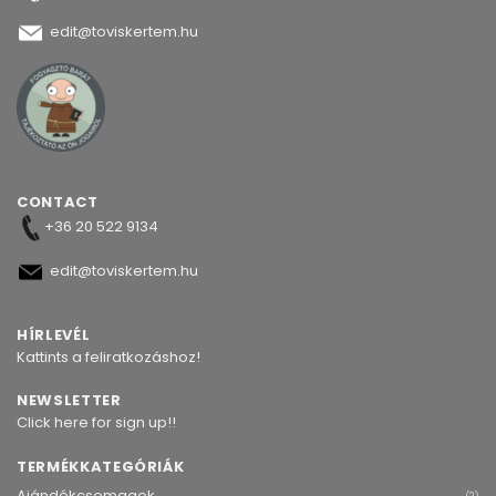
edit@toviskertem.hu
CONTACT
+36 20 522 9134
edit@toviskertem.hu
HÍRLEVÉL
Kattints a feliratkozáshoz!
NEWSLETTER
Click here for sign up!!
TERMÉKKATEGÓRIÁK
Ajándékcsomagok
(2)