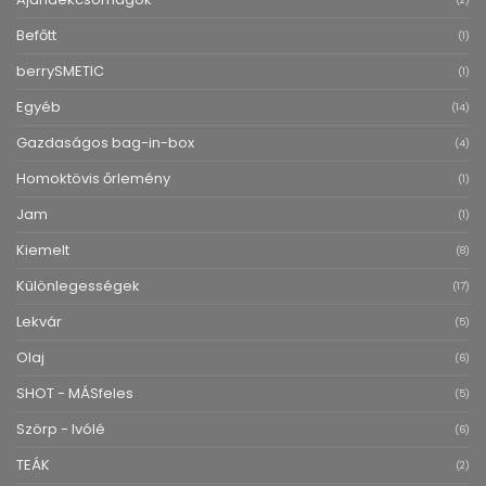
Befőtt
(1)
berrySMETIC
(1)
Egyéb
(14)
Gazdaságos bag-in-box
(4)
Homoktövis őrlemény
(1)
Jam
(1)
Kiemelt
(8)
Különlegességek
(17)
Lekvár
(5)
Olaj
(6)
SHOT - MÁSfeles
(5)
Szörp - Ivólé
(6)
TEÁK
(2)