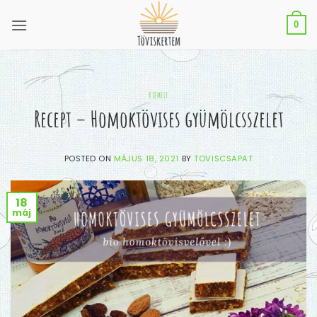
Skip
to
0
content
KIEMELT
Recept – Homoktövises gyümölcsszelet
POSTED ON
MÁJUS 18, 2021
BY
TOVISCSAPAT
18
máj