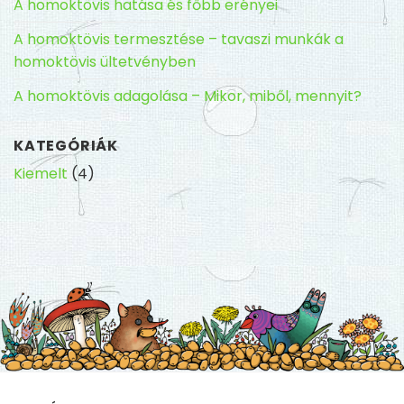
A homoktövis hatása és főbb erényei
A homoktövis termesztése – tavaszi munkák a
homoktövis ültetvényben
A homoktövis adagolása – Mikor, miből, mennyit?
KATEGÓRIÁK
Kiemelt
(4)