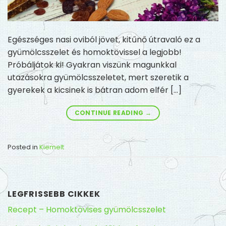
Egészséges nasi oviból jövet, kitűnő útravaló ez a
gyümölcsszelet és homoktövissel a legjobb!
Próbáljátok ki! Gyakran viszünk magunkkal
utazásokra gyümölcsszeletet, mert szeretik a
gyerekek a kicsinek is bátran adom elfér […]
CONTINUE READING
→
Posted in
Kiemelt
LEGFRISSEBB CIKKEK
Recept – Homoktövises gyümölcsszelet