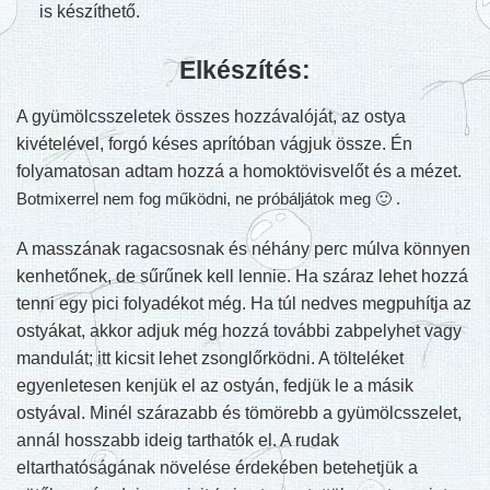
is készíthető.
Elkészítés:
A gyümölcsszeletek összes hozzávalóját, az osty
a
kivételével, forgó kés
es aprítóban
vágjuk
össze. Én
folyamatosan adtam hozzá a homoktövisvelőt és a mézet.
Botmixerrel nem fog működni, ne próbáljátok meg 🙂 .
A masszának ragacsosnak és néhány perc múlva könnyen
k
enhetőnek, de sűrűnek
kell lennie.
Ha száraz lehet hozzá
tenni egy pici folyadékot még.
Ha túl nedves megpuhítja az
ostyákat, akkor adjuk még hozzá további zabpelyhet vagy
mandulát; itt kicsit lehet zsonglőrködni.
A tölteléket
egyenletesen kenjük el az ostyán, fedjük le a másik
ostyával.
Minél szárazabb és tömörebb a gyümölcsszelet,
annál hosszabb ideig tarthatók el. A rudak
eltarthatóságának növelése érdekében betehetjük a