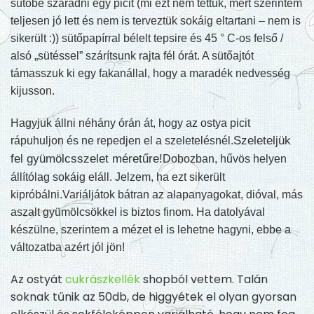
sütőbe száradni egy picit (mi ezt nem tettük, mert szerintem
teljesen jó lett és nem is terveztük sokáig eltartani – nem is
sikerült :)) sütőpapírral bélelt tepsire és 45 ° C-os felső /
alsó „sütéssel” szárítsunk rajta fél órát. A sütőajtót
támasszuk ki egy fakanállal, hogy a maradék nedvesség
kijusson.
Hagyjuk állni néhány órán át, hogy az ostya picit
Szeleteljük
rápuhuljon és ne repedjen el a szeletelésnél.
fel gyümölcsszelet méretűre!
Dobozban, hűvös helyen
állítólag sokáig eláll. Jelzem, ha ezt sikerült
kipróbálni.
Variáljátok bátran az alapanyagokat, dióval, más
aszalt gyümölcsökkel is biztos finom. Ha datolyával
készülne, szerintem a mézet el is lehetne hagyni, ebbe a
változatba azért jól jön!
Az ostyát
cukrászkellék
shopból vettem. Talán
soknak tűnik az 50db, de higgyétek el olyan gyorsan