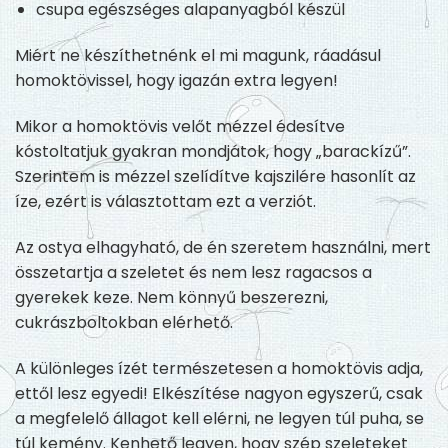
csupa egészséges alapanyagból készül
Miért ne készíthetnénk el mi magunk, ráadásul
homoktövissel, hogy igazán extra legyen!
Mikor a homoktövis velőt mézzel édesítve
kóstoltatjuk gyakran mondjátok, hogy „barackízű”.
Szerintem is mézzel szelídítve kajszilére hasonlít az
íze, ezért is választottam ezt a verziót.
Az ostya elhagyható, de én szeretem használni, mert
összetartja a szeletet és nem lesz ragacsos a
gyerekek keze. Nem könnyű beszerezni,
cukrászboltokban elérhető.
A különleges ízét természetesen a homoktövis adja,
ettől lesz egyedi! Elkészítése nagyon egyszerű, csak
a megfelelő állagot kell elérni, ne legyen túl puha, se
túl kemény. Kenhető legyen, hogy szép szeleteket