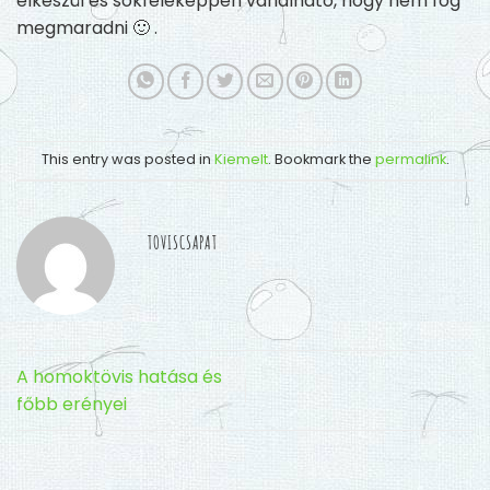
elkészül és sokféleképpen variálható, hogy nem fog
megmaradni 🙂 .
This entry was posted in
Kiemelt
. Bookmark the
permalink
.
TOVISCSAPAT
A homoktövis hatása és
főbb erényei