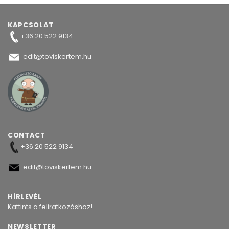
KAPCSOLAT
+36 20 522 9134
edit@toviskertem.hu
CONTACT
+36 20 522 9134
edit@toviskertem.hu
HÍRLEVÉL
Kattints a feliratkozáshoz!
NEWSLETTER