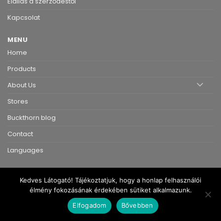
Elállás a szerződéstől
Kapcsolat
MENU
Home
Products
About Us
Stores
Buckthorn blog
Contact
Languages
Kedves Látogató! Tájékoztatjuk, hogy a honlap felhasználói
élmény fokozásának érdekében sütiket alkalmazunk.
Copyright 2026 ©
Toviskertem.hu
|
Adatkezelési tájékoztató
|
Elfogadom
Bővebben
Impresszum