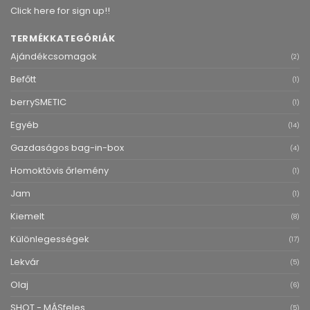
Click here for sign up!!
TERMÉKKATEGÓRIÁK
Ajándékcsomagok
(2)
Befőtt
(1)
berrySMETIC
(1)
Egyéb
(14)
Gazdaságos bag-in-box
(4)
Homoktövis őrlemény
(1)
Jam
(1)
Kiemelt
(8)
Különlegességek
(17)
Lekvár
(5)
Olaj
(6)
SHOT - MÁSfeles
(5)