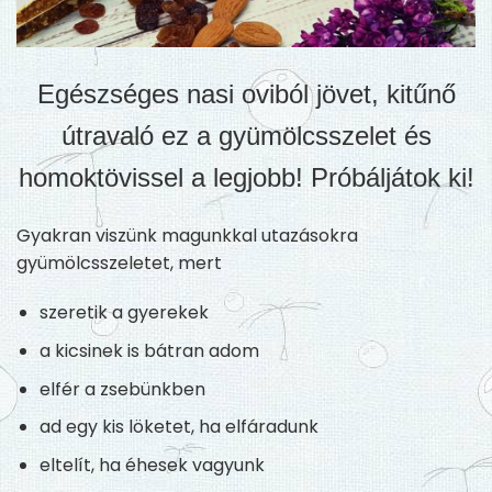
Egészséges nasi oviból jövet, kitűnő
útravaló ez a gyümölcsszelet és
homoktövissel a legjobb! Próbáljátok ki!
Gyakran viszünk magunkkal utazásokra
gyümölcsszeletet, mert
szeretik a gyerekek
a kicsinek is bátran adom
elfér a zsebünkben
ad egy kis löketet, ha elfáradunk
eltelít, ha éhesek vagyunk