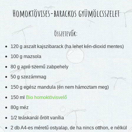
Homoktövises-barackos gyümölcsszelet
Összetevők:
120 g aszalt kajszibarack (ha lehet kén-dioxid mentes)
100 g mazsola
80 g apró szemű zabpehely
50 g szezámmag
150 g egész mandula (én nem hámoztam meg)
150 ml
Bio homoktövisvelő
80g méz
1/2 teáskanál őrölt vanília
2 db A4-es méretű ostyalap, de ha nincs otthon, e nélkül