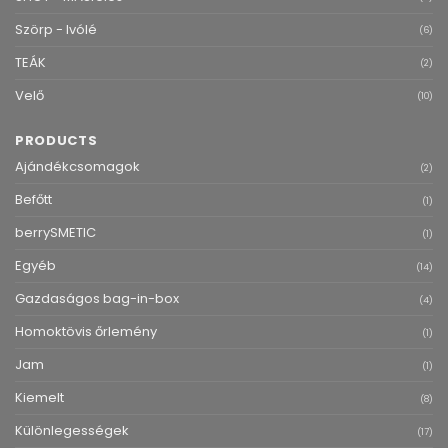
Szörp - Ivólé
(6)
TEÁK
(2)
Velő
(10)
PRODUCTS
Ajándékcsomagok
(2)
Befőtt
(1)
berrySMETIC
(1)
Egyéb
(14)
Gazdaságos bag-in-box
(4)
Homoktövis őrlemény
(1)
Jam
(1)
Kiemelt
(8)
Különlegességek
(17)