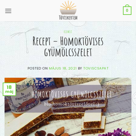
Skip
to
0
content
KIEMELT
Recept – Homoktövises
gyümölcsszelet
POSTED ON
MÁJUS 18, 2021
BY
TOVISCSAPAT
18
máj