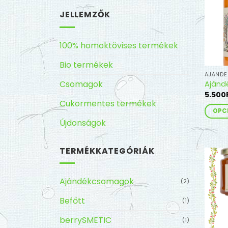
JELLEMZŐK
100% homoktövises termékek
Bio termékek
AJÁND
Csomagok
Ajánd
5.500
Cukormentes termékek
OPC
Újdonságok
Ennek
a
termé
TERMÉKKATEGÓRIÁK
több
variác
Ajándékcsomagok
van.
(2)
A
Befőtt
(1)
változ
a
berrySMETIC
(1)