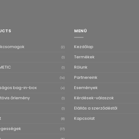
UCTS
MENÜ
ékcsomagok
Kezdőlap
(2)
Termékek
(1)
METIC
Rólunk
(1)
Partnereink
(14)
ságos bag-in-box
Események
(4)
övis őrlemény
Kérdések-válaszok
(1)
Elállás a szerződéstől
(1)
t
Kapcsolat
(8)
egességek
(17)
r