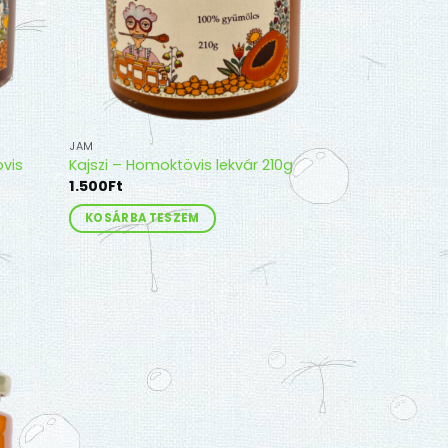
JAM
vis
Kajszi – Homoktövis lekvár 210g
1.500
Ft
KOSÁRBA TESZEM