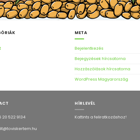
GÓRIÁK
META
t
Bejelentkezés
Bejegyzések hírcsatorna
Hozzászólások hírcsatorna
WordPress Magyarország
ACT
HÍRLEVÉL
 20 522 9134
Kattints a feliratkozáshoz!
it@toviskertem.hu