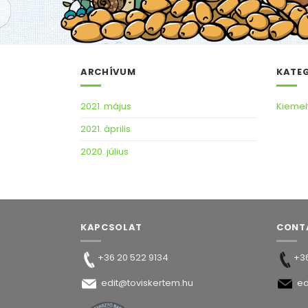
ARCHÍVUM
KATE
2021. május
Kiemel
2021. április
2020. július
KAPCSOLAT
CONT
+36 20 522 9134
+36
edit@toviskertem.hu
ed