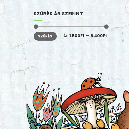
SZŰRÉS ÁR SZERINT
Min
Max
Ár:
1.500Ft
—
6.400Ft
SZŰRÉS
ár
ár