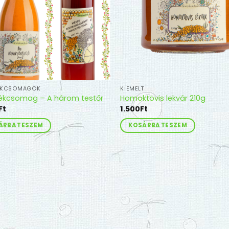
koldalon
thatók
ÉKCSOMAGOK
KIEMELT
ékcsomag – A három testőr
Homoktövis lekvár 210g
Ft
1.500
Ft
ÁRBA TESZEM
KOSÁRBA TESZEM