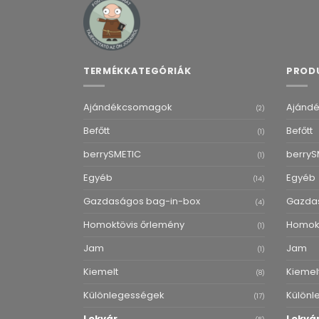
TERMÉKKATEGÓRIÁK
PROD
Ajándékcsomagok
Ajánd
(2)
Befőtt
Befőtt
(1)
berrySMETIC
berryS
(1)
Egyéb
Egyéb
(14)
Gazdaságos bag-in-box
Gazda
(4)
Homoktövis őrlemény
Homokt
(1)
Jam
Jam
(1)
Kiemelt
Kiemel
(8)
Különlegességek
Különl
(17)
Lekvár
Lekvá