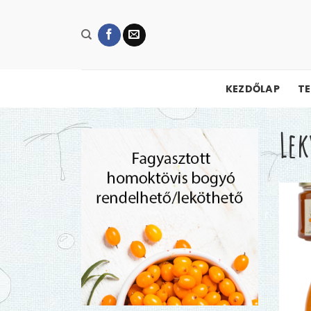
Skip
to
content
KEZDŐLAP
T
Lek