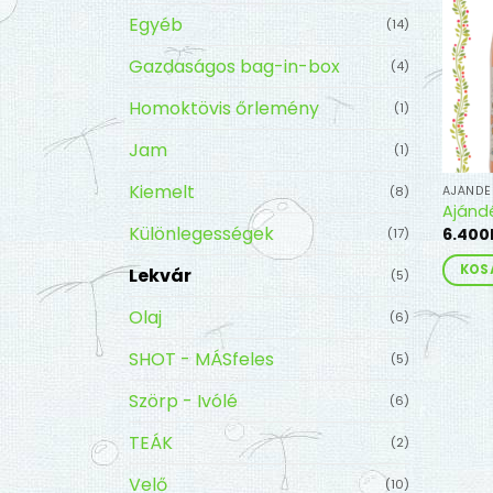
termé
Egyéb
(14)
válasz
ki
Gazdaságos bag-in-box
(4)
Homoktövis őrlemény
(1)
Jam
(1)
Kiemelt
AJÁND
(8)
Ajánd
Különlegességek
6.400
(17)
KOS
Lekvár
(5)
Olaj
(6)
SHOT - MÁSfeles
(5)
Szörp - Ivólé
(6)
TEÁK
(2)
Velő
(10)