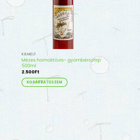
KIEMELT
Mézes homoktövis- gyömbérszörp
500ml
2.500
Ft
KOSÁRBA TESZEM