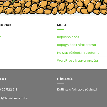
GÓRIÁK
META
t
Bejelentkezés
Bejegyzések hírcsatorna
Hozzászólások hírcsatorna
WordPress Magyarország
ACT
HÍRLEVÉL
 20 522 9134
Kattints a feliratkozáshoz!
it@toviskertem.hu