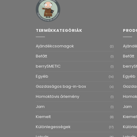
TERMÉKKATEGÓRIÁK
PROD
Ajándékcsomagok
Ajánd
(2)
Befőtt
Befőtt
(1)
berrySMETIC
berryS
(1)
Egyéb
Egyéb
(14)
Gazdaságos bag-in-box
Gazda
(4)
Homoktövis őrlemény
Homokt
(1)
Jam
Jam
(1)
Kiemelt
Kiemel
(8)
Különlegességek
Különl
(17)
Lekvár
Lekvár