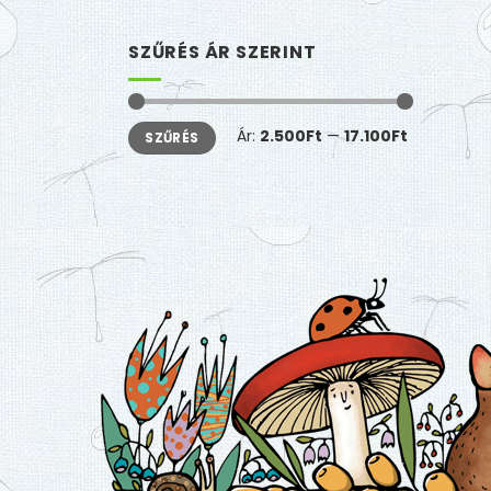
SZŰRÉS ÁR SZERINT
Min
Max
Ár:
2.500Ft
—
17.100Ft
SZŰRÉS
ár
ár