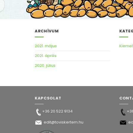
ARCHÍVUM
KATE
2021. május
Kiemel
2021. április
2020. július
KAPCSOLAT
CONT
+36 20 522 9134
+36
edit@toviskertem.hu
ed