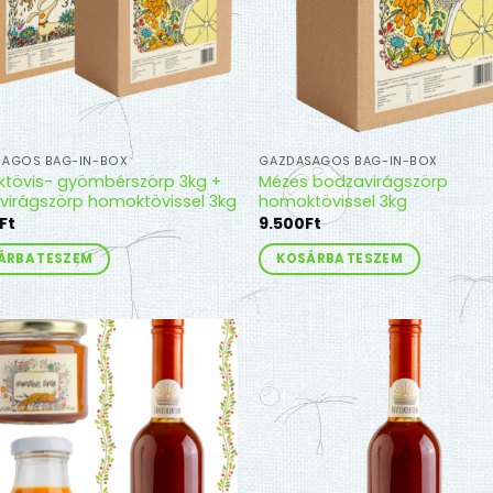
SÁGOS BAG-IN-BOX
GAZDASÁGOS BAG-IN-BOX
tövis- gyömbérszörp 3kg +
Mézes bodzavirágszörp
virágszörp homoktövissel 3kg
homoktövissel 3kg
Ft
9.500
Ft
ÁRBA TESZEM
KOSÁRBA TESZEM