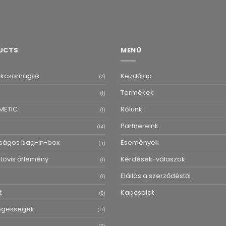
UCTS
MENÜ
ékcsomagok
Kezdőlap
(2)
Termékek
(1)
METIC
Rólunk
(1)
Partnereink
(14)
ságos bag-in-box
Események
(4)
övis őrlemény
Kérdések-válaszok
(1)
Elállás a szerződéstől
(1)
t
Kapcsolat
(8)
egességek
(17)