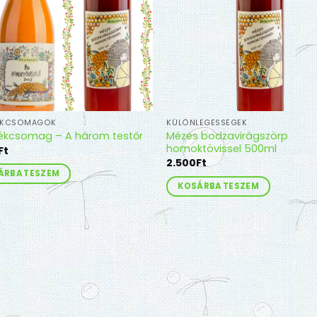
ÉKCSOMAGOK
KÜLÖNLEGESSÉGEK
Mézes bodzavirágszörp
ékcsomag – A három testőr
homoktövissel 500ml
Ft
2.500
Ft
ÁRBA TESZEM
KOSÁRBA TESZEM