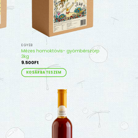
EGYÉB
Mézes homoktövis- gyömbérszörp
3kg
9.500
Ft
KOSÁRBA TESZEM