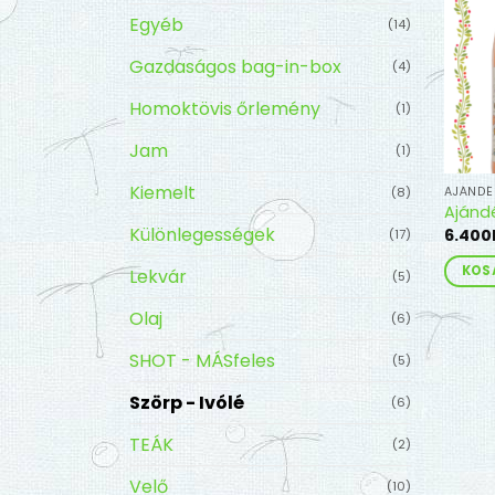
Egyéb
(14)
Gazdaságos bag-in-box
(4)
Homoktövis őrlemény
(1)
Jam
(1)
Kiemelt
AJÁND
(8)
Ajánd
Különlegességek
6.400
(17)
KOS
Lekvár
(5)
Olaj
(6)
SHOT - MÁSfeles
(5)
Szörp - Ivólé
(6)
TEÁK
(2)
Velő
(10)