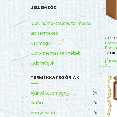
JELLEMZŐK
100% homoktövises termékek
Bio termékek
GAZDA
Csomagok
Homok
Bodza
Cukormentes termékek
17.100
KOS
Újdonságok
TERMÉKKATEGÓRIÁK
Ajándékcsomagok
(2)
Befőtt
(1)
berrySMETIC
(1)