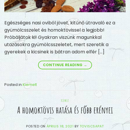
Egészséges nasi oviból jövet, kitűnő útravaló ez a
gyümölcsszelet és homoktövissel a legjobb!
Próbáljátok ki! Gyakran viszünk magunkkal
utazásokra gyümölcsszeletet, mert szeretik a
gyerekek a kicsinek is bátran adom elfér […]
CONTINUE READING
→
Posted in
Kiemelt
KIEMELT
A homoktövis hatása és főbb erényei
POSTED ON
ÁPRILIS 18, 2021
BY
TOVISCSAPAT