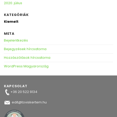
2020. július
KATEGÓRIÁK
Kiemelt
META
Bejelentkezés
Bejegyzések hírcsatorna
Hozzászólások hírcsatorna
WordPress Magyarország
KAPCSOLAT
+36 20 522 9134
edit@toviskertem.hu