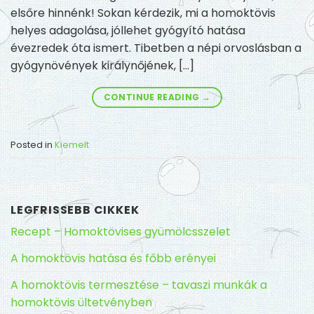
elsőre hinnénk! Sokan kérdezik, mi a homoktövis
helyes adagolása, jóllehet gyógyító hatása
évezredek óta ismert. Tibetben a népi orvoslásban a
gyógynövények királynőjének, […]
CONTINUE READING
→
Posted in
Kiemelt
LEGFRISSEBB CIKKEK
Recept – Homoktövises gyümölcsszelet
A homoktövis hatása és főbb erényei
A homoktövis termesztése – tavaszi munkák a
homoktövis ültetvényben