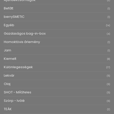
(2)
Befőtt
(1)
berrySMETIC
(1)
Egyéb
(14)
Gazdaságos bag-in-box
(4)
Homoktövis őrlemény
(1)
Jam
(1)
Kiemelt
(8)
Különlegességek
(17)
Lekvár
(5)
Olaj
(6)
SHOT - MÁSfeles
(5)
Szörp - Ivólé
(6)
TEÁK
(2)