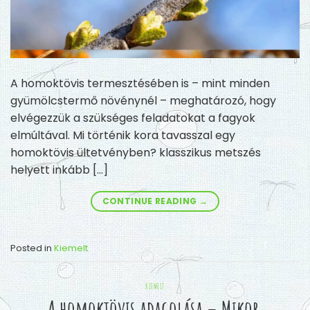
A homoktövis termesztésében is – mint minden
gyümölcstermő növénynél – meghatározó, hogy
elvégezzük a szükséges feladatokat a fagyok
elmúltával. Mi történik kora tavasszal egy
homoktövis ültetvényben? klasszikus metszés
helyett inkább […]
CONTINUE READING
→
Posted in
Kiemelt
KIEMELT
A homoktövis adagolása – Mikor,