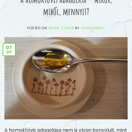
miből, mennyit?
POSTED ON
JÚLIUS 7, 2020
BY
TOVISCSAPAT
07
júl
A homoktövis adagolása nem is olyan bonyolult, mint