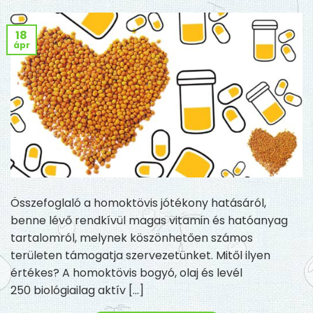
18
ápr
Összefoglaló a homoktövis jótékony hatásáról,
benne lévő rendkívül magas vitamin és hatóanyag
tartalomról, melynek köszönhetően számos
területen támogatja szervezetünket. Mitől ilyen
értékes? A homoktövis bogyó, olaj és levél
250 biológiailag aktív […]