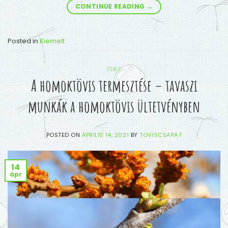
CONTINUE READING
→
Posted in
Kiemelt
KIEMELT
A homoktövis termesztése – tavaszi
munkák a homoktövis ültetvényben
POSTED ON
ÁPRILIS 14, 2021
BY
TOVISCSAPAT
14
ápr