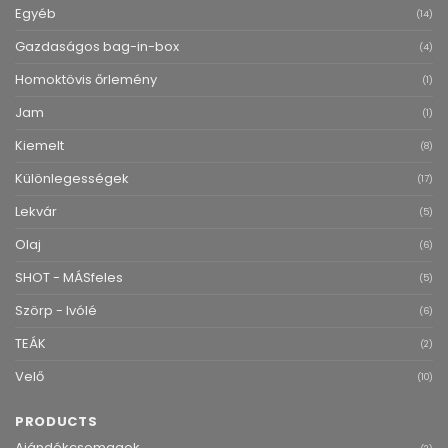
Egyéb
(14)
Gazdaságos bag-in-box
(4)
Homoktövis őrlemény
(1)
Jam
(1)
Kiemelt
(8)
Különlegességek
(17)
Lekvár
(5)
Olaj
(6)
SHOT - MÁSfeles
(5)
Szörp - Ivólé
(6)
TEÁK
(2)
Velő
(10)
PRODUCTS
Ajándékcsomagok