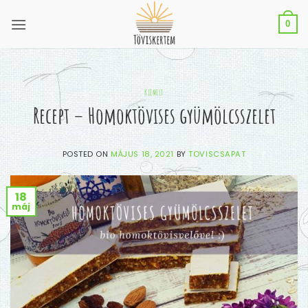
Skip
to
0
content
KIEMELT
Recept – Homoktövises gyümölcsszelet
POSTED ON
MÁJUS 18, 2021
BY
TOVISCSAPAT
18
máj