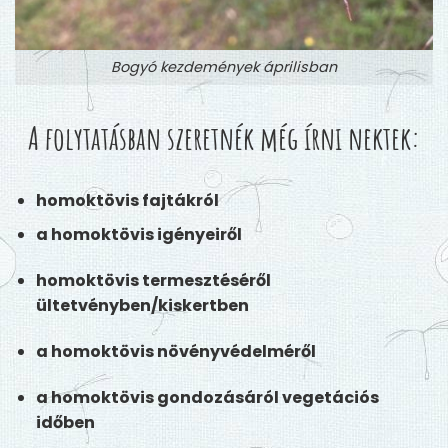
Bogyó kezdemények áprilisban
A folytatásban szeretnék még írni nektek:
homoktövis fajtákról
a homoktövis igényeiről
homoktövis termesztéséről
ültetvényben/kiskertben
a homoktövis növényvédelméről
a homoktövis gondozásáról vegetációs
időben