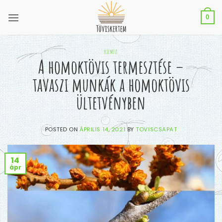
Skip
to
0
content
KIEMELT
A homoktövis termesztése –
tavaszi munkák a homoktövis
ültetvényben
POSTED ON
ÁPRILIS 14, 2021
BY
TOVISCSAPAT
14
ápr