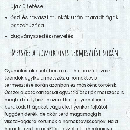
újak ültetése
őszi és tavaszi munkák után maradt ágak
összehúzása
dugványszedés/nevelés
Metszés a homoktövis termesztése során
Gyümölcsfák esetében a meghatározó tavaszi
teendők egyike a metszés, a homoktövis
termesztése során azonban ez másként történik.
Ősszel a betakarítással együtt a cserjék metszése is
megtörténik, hiszen szüretkor a gyümölccsel
berakódott ágakat vágjuk le. Ilyenkor fajtától
függően derék, de akár térd magasságig is
visszavágásra kerülnek a homoktöviscserjék. Ha a
homoktövis termesztése ezzel a technológiával