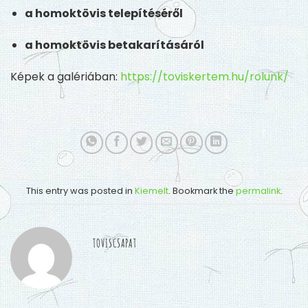
a homoktövis telepítéséről
a homoktövis betakarításáról
Képek a galériában:
https://toviskertem.hu/rolunk/
This entry was posted in
Kiemelt
. Bookmark the
permalink
.
TOVISCSAPAT