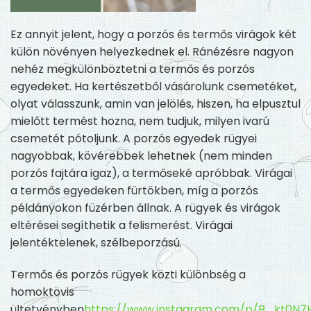
Ez annyit jelent, hogy a porzós és termős virágok két
külön növényen helyezkednek el. Ránézésre nagyon
nehéz megkülönböztetni a termős és porzós
egyedeket. Ha kertészetből vásárolunk csemetéket,
olyat válasszunk, amin van jelölés, hiszen, ha elpusztul
mielőtt termést hozna, nem tudjuk, milyen ivarú
csemetét pótoljunk. A porzós egyedek rügyei
nagyobbak, kövérebbek lehetnek (nem minden
porzós fajtára igaz), a termőseké apróbbak. Virágai
a termős egyedeken fürtökben, míg a porzós
példányokon füzérben állnak. A rügyek és virágok
eltérései segíthetik a felismerést. Virágai
jelentéktelenek, szélbeporzású.
Termős és porzós rügyek közti különbség a
homoktövis
ültetvényben
https://www.instagram.com/p/B_kt0N7