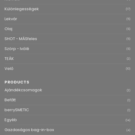
Különlegességek
(17)
Lekvár
(5)
Olaj
(6)
SHOT - MÁSfeles
(5)
Szörp - Ivólé
(6)
TEÁK
(2)
Velő
(10)
PRODUCTS
Ajándékcsomagok
(2)
Befőtt
(1)
berrySMETIC
(1)
Egyéb
(14)
Gazdaságos bag-in-box
(4)