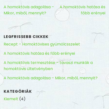
A homoktövis adagolása –
A homoktövis hatása és
Mikor, miből, mennyit?
főbb erényei
LEGFRISSEBB CIKKEK
Recept – Homoktövises gyümölcsszelet
A homoktövis hatása és főbb erényei
A homoktövis termesztése – tavaszi munkák a
homoktövis ültetvényben
A homoktövis adagolása – Mikor, miből, mennyit?
KATEGÓRIÁK
Kiemelt
(4)