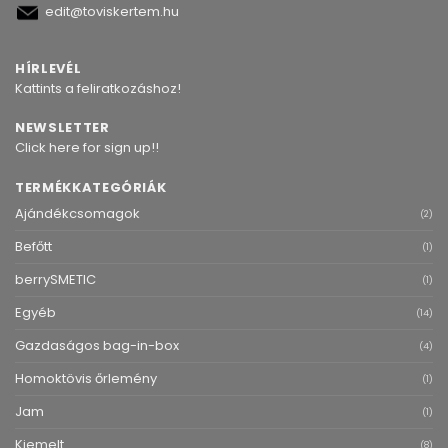
edit@toviskertem.hu
HÍRLEVÉL
Kattints a feliratkozáshoz!
NEWSLETTER
Click here for sign up!!
TERMÉKKATEGÓRIÁK
Ajándékcsomagok
(2)
Befőtt
(1)
berrySMETIC
(1)
Egyéb
(14)
Gazdaságos bag-in-box
(4)
Homoktövis őrlemény
(1)
Jam
(1)
Kiemelt
(8)