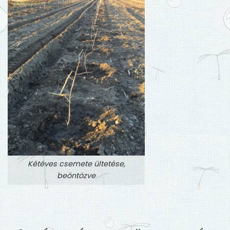
Kétéves csemete ültetése,
beöntözve