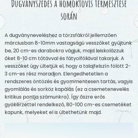
Dugványszedés a homoktövis termesztése
során
A dugványneveléshez a törzsfákról jellemzően
márciusban 8-10mm vastagságú vesszőket gyűjtünk
be, 20 cm-es darabokra vágjuk, majd leiskolázzuk
őket 8-10 cm tőtávval és fátyolfóliával takarjuk. A
vesszőket úgy ültetjük el, hogy a talajfelszín fölött 2-
3 cm-es rész maradjon. Elengedhetetlen a
rendszeres öntözés és gyommentesen tartás, vagyis
gyomlálás és sorköz kapálás (ez a csemetenevelés
kritikus pontja számunkra). Így őszre erős
gyökérzettel rendelkező, 80-100 cm-es csemetéket
kapunk, melyeket el is ültethetünk majd.