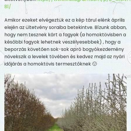
81/
Amikor ezeket elvégeztük ez a kép tárul elénk április
elején az ültetvény soraiba betekintve. Bízunk abban,
hogy nem tesznek kárt a fagyok (a homoktövisben a
későbbi fagyok lehetnek veszélyesebbek) , hogy a
beporzás követően sok-sok apró bogyókezdemény
növekszik a levelek tövében és kedvez majd az nyári
időjárás a homoktövis termesztőknek 🙂