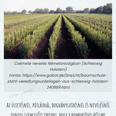
Csemete nevelés Németországban (Schleswig
Holstein)
Forrás: https://www.gabot.de/ansicht/baumschule-
stahl-veredlungsunterlagen-aus-schleswig-holstein-
240889.html
Az ültetésnél, pótlásnál, dugványszedésnél és nevelésnél
fontos szem előtt tartani,
hogy a homoktövis kétlaki