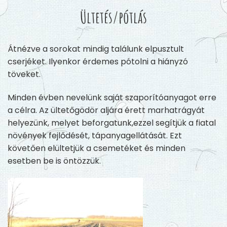
Ültetés/pótlás
Átnézve a sorokat mindig találunk elpusztult
cserjéket. Ilyenkor érdemes pótolni a hiányzó
töveket.
Minden évben ne
velünk saját szaporítóanyagot erre
a célra. Az ültetőgödör aljára érett marhatrágyát
helyezünk, melyet beforgatunk,
ezzel segítjük a fiatal
növények fejlődését, tápanyagellátását. Ezt
követően elültetjük a csemetéket és minden
esetben be is öntözzük.