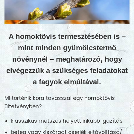
A homoktövis termesztésében is –
mint minden gyümölcstermő
növénynél – meghatározó, hogy
elvégezzük a szükséges feladatokat
a fagyok elmúltával.
Mi történik kora tavasszal egy homoktövis
ültetvényben?
klasszikus metszés helyett inkább igazítás
beteg vagy kiszáradt cserjék eltávolítása/