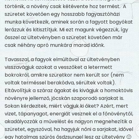
történik, a növény csak kétévente hoz termést. A
szüretet követően egy hosszabb fagyasztóházi
munka következik, aminek során a fagyott bogyókat
lerázzuk és kitisztítjuk. Mi ezt magunk végezzük, így
ősszel az ültetvény
ben
a szüretet követően már
csak néhány apró munkára marad időnk.
Tavasszal, a fagyok elmúltával az ültetvényben
visszavágjuk azokat a vesszőket a letermett
bokrokról, amikre szüretkor nem került sor (nem
voltak terméssel berakódva, sérültek voltak).
Eltávolítjuk a száraz ágakat és kivágjuk a homoktövis
növényre jellemző, jócskán szaporodó sarjakat is.
Sokan kérdezitek, miért vágjuk ki őket? Azért, mert
vizet, tápanyagot, energiát vesznek el a főnövénytől,
akadályozzák a művelést és nagyon megnehezítik a
szüretet, egyszóval, ha hagyjuk nőni a sarjakat, idővel
egy hatalmas
szúrós
ősdzsungel lesz az ültetvény 🙂