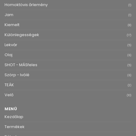
Homoktövis őrlemény
(1)
Jam
(1)
Kiemelt
(8)
Különlegességek
(17)
Lekvár
(5)
Olaj
(6)
SHOT - MÁSfeles
(5)
Szörp - Ivólé
(6)
TEÁK
(2)
Velő
(10)
MENÜ
Kezdőlap
Termékek