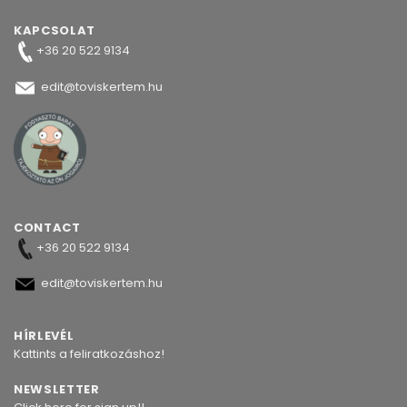
KAPCSOLAT
+36 20 522 9134
edit@toviskertem.hu
CONTACT
+36 20 522 9134
edit@toviskertem.hu
HÍRLEVÉL
Kattints a feliratkozáshoz!
NEWSLETTER