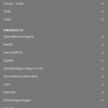
Szörp - Ivólé
(6)
TEÁK
(2)
Velő
(10)
PRODUCTS
Ajándékcsomagok
(2)
Befőtt
(1)
berrySMETIC
(1)
Egyéb
(14)
Gazdaságos bag-in-box
(4)
Homoktövis őrlemény
(1)
Jam
(1)
Kiemelt
(8)
Különlegességek
(17)