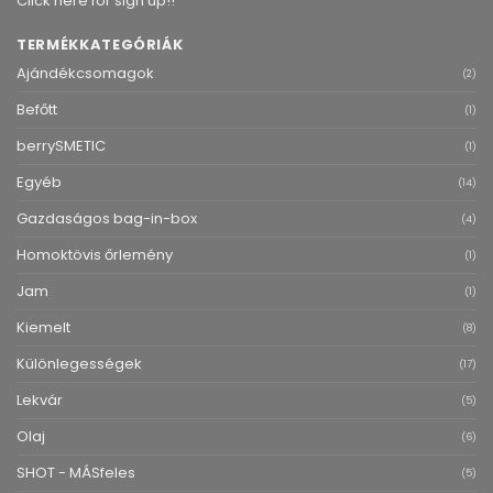
Click here for sign up!!
TERMÉKKATEGÓRIÁK
Ajándékcsomagok
(2)
Befőtt
(1)
berrySMETIC
(1)
Egyéb
(14)
Gazdaságos bag-in-box
(4)
Homoktövis őrlemény
(1)
Jam
(1)
Kiemelt
(8)
Különlegességek
(17)
Lekvár
(5)
Olaj
(6)
SHOT - MÁSfeles
(5)