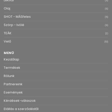
Lekvár
(5)
Olaj
(6)
SHOT - MÁSfeles
(5)
Szörp - Ivólé
(6)
TEÁK
(2)
Velő
(10)
MENÜ
Kezdőlap
Termékek
Rólunk
Partnereink
Események
Kérdések-válaszok
Elállás a szerződéstől