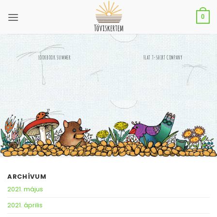
Skip
to
0
content
LOOKBOOK SUMMER
FLAT T-SHIRT COMPANY
ARCHÍVUM
2021. május
2021. április