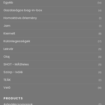
Egyéb
(14)
Gazdaságos bag-in-box
(4)
Homoktövis őrlemény
(1)
Jam
(1)
Kiemelt
(8)
Különlegességek
(17)
Lekvár
(5)
Olaj
(6)
SHOT - MÁSfeles
(5)
Szörp - Ivólé
(6)
TEÁK
(2)
Velő
(10)
PRODUCTS
Ajándékcsomagok
(2)