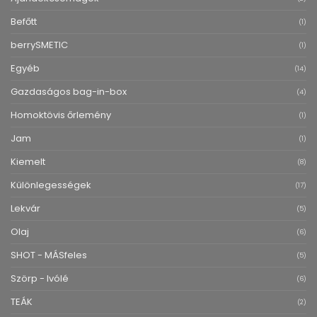
Befőtt
(1)
berrySMETIC
(1)
Egyéb
(14)
Gazdaságos bag-in-box
(4)
Homoktövis őrlemény
(1)
Jam
(1)
Kiemelt
(8)
Különlegességek
(17)
Lekvár
(5)
Olaj
(6)
SHOT - MÁSfeles
(5)
Szörp - Ivólé
(6)
TEÁK
(2)