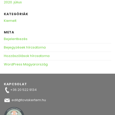
2020. július
KATEGÓRIÁK
Kiemelt
META
Bejelentkezés
Bejegyzések hírcsatorna
Hozzászólások hírcsatorna
WordPress Magyarország
KAPCSOLAT
+36 20 522 9134
edit@toviskertem.hu