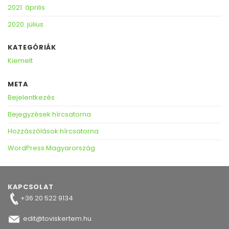
2021. április
2020. július
KATEGÓRIÁK
Kiemelt
META
Bejelentkezés
Bejegyzések hírcsatorna
Hozzászólások hírcsatorna
WordPress Magyarország
KAPCSOLAT
+36 20 522 9134
edit@toviskertem.hu