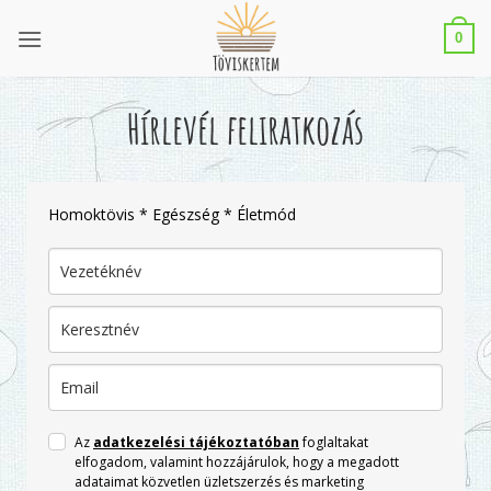
Skip
to
0
content
Hírlevél feliratkozás
Homoktövis * Egészség * Életmód
Az
adatkezelési tájékoztatóban
foglaltakat
elfogadom, valamint hozzájárulok, hogy a megadott
adataimat közvetlen üzletszerzés és marketing