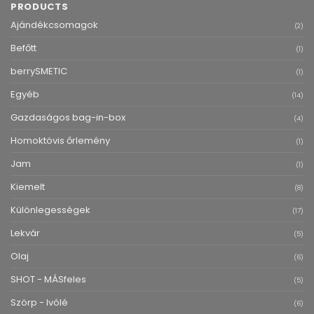
PRODUCTS
Ajándékcsomagok
(2)
Befőtt
(1)
berrySMETIC
(1)
Egyéb
(14)
Gazdaságos bag-in-box
(4)
Homoktövis őrlemény
(1)
Jam
(1)
Kiemelt
(8)
Különlegességek
(17)
Lekvár
(5)
Olaj
(6)
SHOT - MÁSfeles
(5)
Szörp - Ivólé
(6)