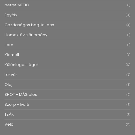
berrySMETIC
(1)
Egyéb
(14)
Gazdaságos bag-in-box
(4)
Homoktövis őrlemény
(1)
Jam
(1)
Kiemelt
(8)
Különlegességek
(17)
Lekvár
(5)
Olaj
(6)
SHOT - MÁSfeles
(5)
Szörp - Ivólé
(6)
TEÁK
(2)
Velő
(10)