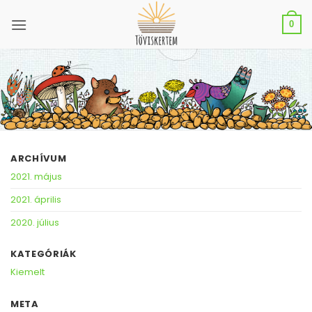
Skip
to
0
content
ARCHÍVUM
2021. május
2021. április
2020. július
KATEGÓRIÁK
Kiemelt
META