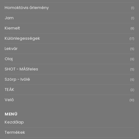
Homoktövis őrlemény
(1)
Jam
(1)
Kiemelt
(8)
Különlegességek
(17)
Lekvár
(5)
Olaj
(6)
SHOT - MÁSfeles
(5)
Szörp - Ivólé
(6)
TEÁK
(2)
Velő
(10)
MENÜ
Kezdőlap
Termékek