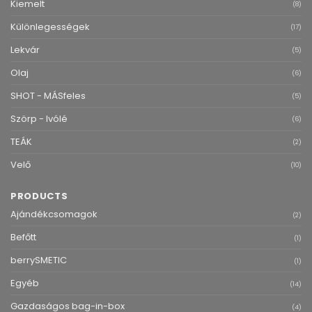
Kiemelt
(8)
Különlegességek
(17)
Lekvár
(5)
Olaj
(6)
SHOT - MÁSfeles
(5)
Szörp - Ivólé
(6)
TEÁK
(2)
Velő
(10)
PRODUCTS
Ajándékcsomagok
(2)
Befőtt
(1)
berrySMETIC
(1)
Egyéb
(14)
Gazdaságos bag-in-box
(4)