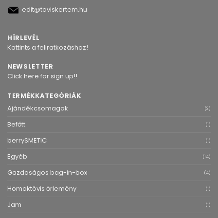
edit@toviskertem.hu
HÍRLEVÉL
Kattints a feliratkozáshoz!
NEWSLETTER
Click here for sign up!!
TERMÉKKATEGÓRIÁK
Ajándékcsomagok
(2)
Befőtt
(1)
berrySMETIC
(1)
Egyéb
(14)
Gazdaságos bag-in-box
(4)
Homoktövis őrlemény
(1)
Jam
(1)