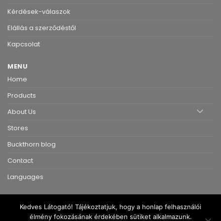
Kérdések-válaszok
Elállás a szerződéstől
Kapcsolat
MENU
Home
Products
About Us
Stores
Buckthorn blog
Contact
Languages
Kedves Látogató! Tájékoztatjuk, hogy a honlap felhasználói
élmény fokozásának érdekében sütiket alkalmazunk.