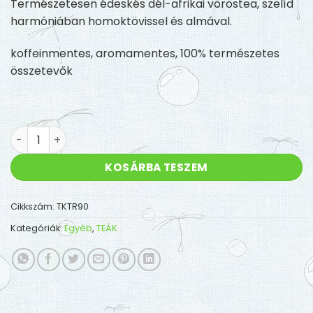
Természetesen édeskés dél-afrikai vöröstea, szelíd
harmóniában homoktövissel és almával.
koffeinmentes, aromamentes, 100% természetes
összetevők
Homoktövis rooibos teakeverék - 70g mennyiség
KOSÁRBA TESZEM
Cikkszám:
TKTR90
Kategóriák:
Egyéb
,
TEÁK