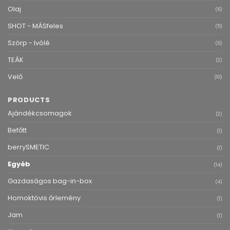
Olaj
(6)
SHOT - MÁSfeles
(5)
Szörp - Ivólé
(6)
TEÁK
(2)
Velő
(10)
PRODUCTS
Ajándékcsomagok
(2)
Befőtt
(1)
berrySMETIC
(1)
Egyéb
(14)
Gazdaságos bag-in-box
(4)
Homoktövis őrlemény
(1)
Jam
(1)