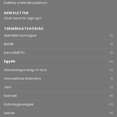
Kattints a feliratkozáshoz!
NEWSLETTER
Click here for sign up!!
TERMÉKKATEGÓRIÁK
Ajándékcsomagok
(2)
Befőtt
(1)
berrySMETIC
(1)
Egyéb
(14)
Gazdaságos bag-in-box
(4)
Homoktövis őrlemény
(1)
Jam
(1)
Kiemelt
(8)
Különlegességek
(17)
Lekvár
(5)