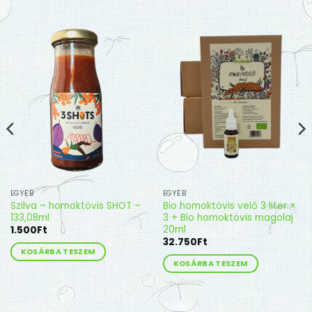
EGYÉB
EGYÉB
Szilva – homoktövis SHOT –
Bio homoktövis velő 3 liter ×
133,08ml
3 + Bio homoktövis magolaj
20ml
1.500
Ft
32.750
Ft
KOSÁRBA TESZEM
KOSÁRBA TESZEM