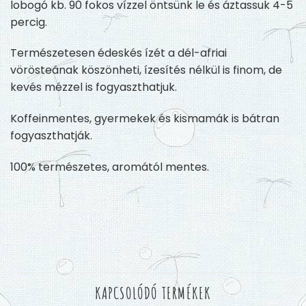
lobogó kb. 90 fokos vízzel öntsünk le és áztassuk 4-5
percig.
Természetesen édeskés ízét a dél-afriai
vörösteának köszönheti, ízesítés nélkül is finom, de
kevés mézzel is fogyaszthatjuk.
Koffeinmentes, gyermekek és kismamák is bátran
fogyaszthatják.
100% természetes, aromától mentes.
KAPCSOLÓDÓ TERMÉKEK