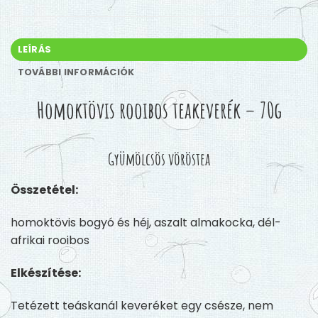
LEÍRÁS
TOVÁBBI INFORMÁCIÓK
Homoktövis rooibos teakeverék – 70g
Gyümölcsös vöröstea
Összetétel:
homoktövis bogyó és héj, aszalt almakocka, dél-
afrikai rooibos
Elkészítése:
Tetézett teáskanál keveréket egy csésze, nem