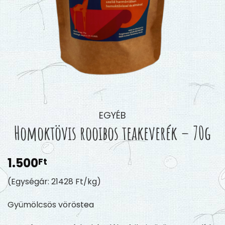
EGYÉB
Homoktövis rooibos teakeverék – 70g
1.500
Ft
(Egységár: 21428 Ft/kg)
Gyümölcsös vöröstea