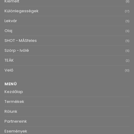
Kiemelt
(8)
Különlegességek
(17)
Lekvár
(5)
Olaj
(6)
SHOT - MÁSfeles
(5)
Szörp - Ivólé
(6)
TEÁK
(2)
Velő
(10)
MENÜ
Kezdőlap
Termékek
Rólunk
Partnereink
Események