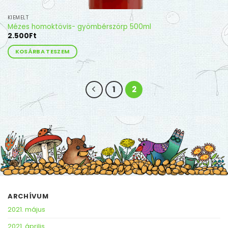
KIEMELT
Mézes homoktövis- gyömbérszörp 500ml
2.500
Ft
KOSÁRBA TESZEM
1
2
ARCHÍVUM
2021. május
2021. április