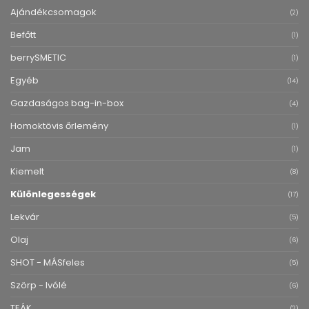
Ajándékcsomagok
(2)
Befőtt
(1)
berrySMETIC
(1)
Egyéb
(14)
Gazdaságos bag-in-box
(4)
Homoktövis őrlemény
(1)
Jam
(1)
Kiemelt
(8)
Különlegességek
(17)
Lekvár
(5)
Olaj
(6)
SHOT - MÁSfeles
(5)
Szörp - Ivólé
(6)
TEÁK
(2)