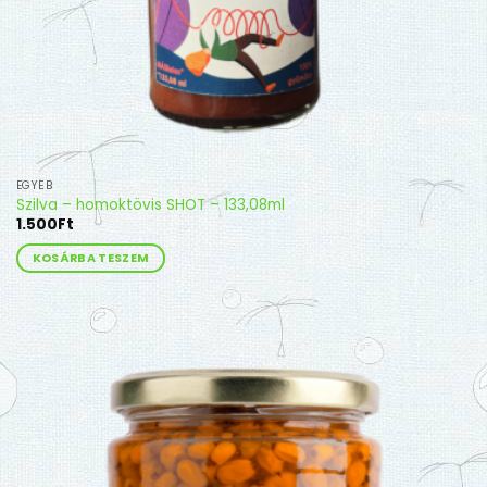
EGYÉB
Szilva – homoktövis SHOT – 133,08ml
1.500
Ft
KOSÁRBA TESZEM