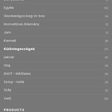
Egyéb
(14)
Gazdaságos bag-in-box
(4)
Homoktövis őrlemény
(1)
Jam
(1)
Kiemelt
(8)
Különlegességek
(17)
Lekvár
(5)
Olaj
(6)
SHOT - MÁSfeles
(5)
Szörp - Ivólé
(6)
TEÁK
(2)
Velő
(10)
PRODUCTS