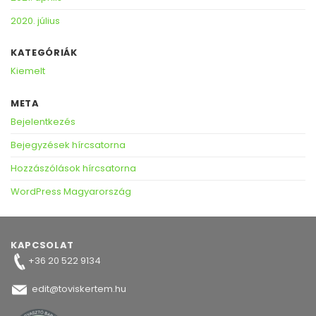
2020. július
KATEGÓRIÁK
Kiemelt
META
Bejelentkezés
Bejegyzések hírcsatorna
Hozzászólások hírcsatorna
WordPress Magyarország
KAPCSOLAT
+36 20 522 9134
edit@toviskertem.hu