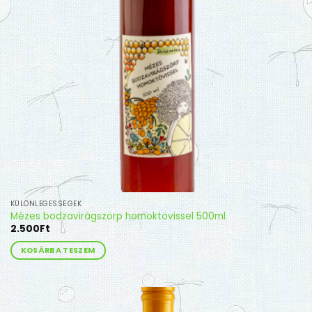
KÜLÖNLEGESSÉGEK
Mézes bodzavirágszörp homoktövissel 500ml
2.500
Ft
KOSÁRBA TESZEM