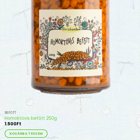
BEFŐTT
Homoktövis befőtt 250g
1.500
Ft
KOSÁRBA TESZEM