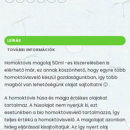
LEÍRÁS
TOVÁBBI INFORMÁCIÓK
Homoktövis magolaj 50ml -es kiszerelésben is
elérhető már, ez annak köszönhető, hogy egyre több
homoktövisvelő készül gazdaságunkban, így több
magból van lehetőségünk olajat sajtoltatni 🙂 .
A homoktövis húsa és magja értékes olajakat
tartalmaz. A húsolajat nem nyerjük ki, ezt
esetünkben a bio homoktövisvelő tartalmazza, így
teljes értékű a homoktövisvelő. A magolajat azonban
hideg eljárással kisajtoltatjuk. Az így nyert olaj