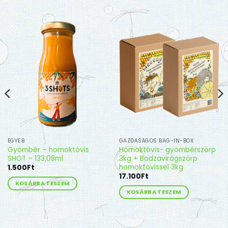
EGYÉB
GAZDASÁGOS BAG-IN-BOX
Gyömbér – homoktövis
Homoktövis- gyömbérszörp
SHOT – 133,08ml
3kg + Bodzavirágszörp
homoktövissel 3kg
1.500
Ft
17.100
Ft
KOSÁRBA TESZEM
KOSÁRBA TESZEM