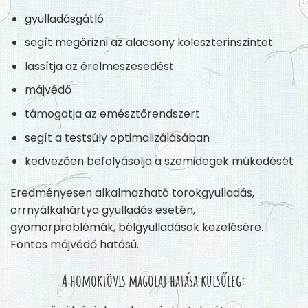
gyulladásgátló
segít megőrizni az alacsony koleszterinszintet
lassítja az érelmeszesedést
májvédő
támogatja az emésztőrendszert
segít a testsúly optimalizálásában
kedvezően befolyásolja a szemidegek működését
Eredményesen alkalmazható torokgyulladás,
orrnyálkahártya gyulladás esetén,
gyomorproblémák, bélgyulladások kezelésére.
Fontos májvédő hatású.
A homoktövis magolaj hatása külsőleg: