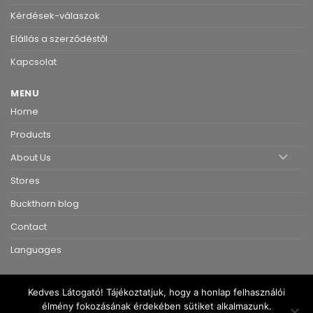
Kérdések-válaszok
Elállás a szerződéstől
Kapcsolat
MENU
Home
Products
About Us
Stores
Buckthorn blog
Contact
Languages
Kedves Látogató! Tájékoztatjuk, hogy a honlap felhasználói
élmény fokozásának érdekében sütiket alkalmazunk.