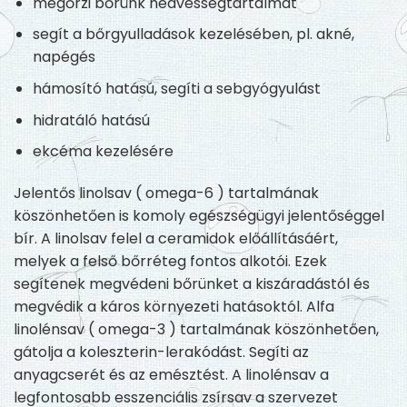
megőrzi bőrünk nedvességtartalmát
segít a bőrgyulladások kezelésében, pl. akné,
napégés
hámosító hatású, segíti a sebgyógyulást
hidratáló hatású
ekcéma kezelésére
Jelentős linolsav ( omega-6 ) tartalmának
köszönhetően is komoly egészségügyi jelentőséggel
bír. A linolsav felel a ceramidok előállításáért,
melyek a felső bőrréteg fontos alkotói. Ezek
segítenek megvédeni bőrünket a kiszáradástól és
megvédik a káros környezeti hatásoktól. Alfa
linolénsav ( omega-3 ) tartalmának köszönhetően,
gátolja a koleszterin-lerakódást. Segíti az
anyagcserét és az emésztést. A linolénsav a
legfontosabb esszenciális zsírsav a szervezet