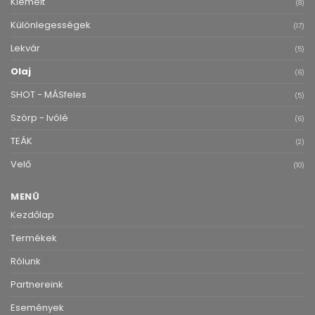
Kiemelt
(8)
Különlegességek
(17)
Lekvár
(5)
Olaj
(6)
SHOT - MÁSfeles
(5)
Szörp - Ivólé
(6)
TEÁK
(2)
Velő
(10)
MENÜ
Kezdőlap
Termékek
Rólunk
Partnereink
Események