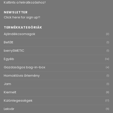
Kattints a feliratkozáshoz!
NEWSLETTER
Click here for sign up!!
TERMÉKKATEGÓRIÁK
Ajándékcsomagok
(2)
Befőtt
(1)
berrySMETIC
(1)
Egyéb
(14)
Gazdaságos bag-in-box
(4)
Homoktövis őrlemény
(1)
Jam
(1)
Kiemelt
(8)
Különlegességek
(17)
Lekvár
(5)