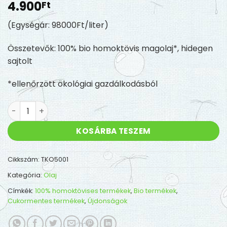
4.900
Ft
(Egységár: 98000Ft/liter)
Összetevők: 100% bio homoktövis magolaj*, hidegen
sajtolt
*ellenőrzött ökológiai gazdálkodásból
Bio homoktövis magolaj 50ml - mennyiség
KOSÁRBA TESZEM
Cikkszám:
TKO5001
Kategória:
Olaj
Címkék:
100% homoktövises termékek
,
Bio termékek
,
Cukormentes termékek
,
Újdonságok