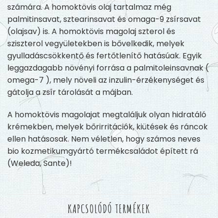
számára. A homoktövis olaj tartalmaz még
palmitinsavat, sztearinsavat és omaga-9 zsírsavat
(olajsav) is. A homoktövis magolaj szterol és
sziszterol vegyületekben is bővelkedik, melyek
gyulladáscsökkentő és fertőtlenítő hatásúak. Egyik
leggazdagabb növényi forrása a palmitoleinsavnak (
omega-7 ), mely növeli az inzulin-érzékenységet és
gátolja a zsír tárolását a májban.
A homoktövis magolajat megtaláljuk olyan hidratáló
krémekben, melyek bőrirritációk, kiütések és ráncok
ellen hatásosak. Nem véletlen, hogy számos neves
bio kozmetikumgyártó termékcsaládot épített rá
(Weleda, Sante)!
KAPCSOLÓDÓ TERMÉKEK