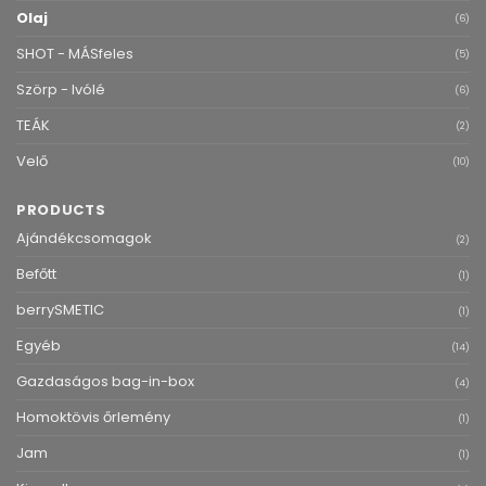
Olaj
(6)
SHOT - MÁSfeles
(5)
Szörp - Ivólé
(6)
TEÁK
(2)
Velő
(10)
PRODUCTS
Ajándékcsomagok
(2)
Befőtt
(1)
berrySMETIC
(1)
Egyéb
(14)
Gazdaságos bag-in-box
(4)
Homoktövis őrlemény
(1)
Jam
(1)