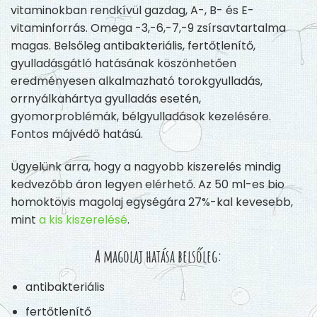
vitaminokban rendkívül gazdag, A-, B- és E-
vitaminforrás. Omega -3,-6,-7,-9 zsírsavtartalma
magas. Belsőleg antibakteriális, fertőtlenítő,
gyulladásgátló hatásának köszönhetően
eredményesen alkalmazható torokgyulladás,
orrnyálkahártya gyulladás esetén,
gyomorproblémák, bélgyulladások kezelésére.
Fontos májvédő hatású.
Ügyelünk arra, hogy a nagyobb kiszerelés mindig
kedvezőbb áron legyen elérhető. Az 50 ml-es bio
homoktövis magolaj egységára 27%-kal kevesebb,
mint
a kis kiszerelésé
.
A magolaj hatása belsőleg:
antibakteriális
fertőtlenítő