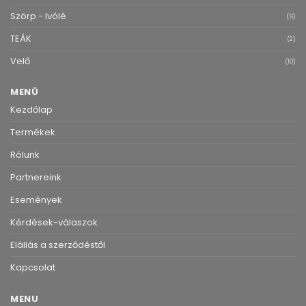
Szörp - Ivólé
(6)
TEÁK
(2)
Velő
(10)
MENÜ
Kezdőlap
Termékek
Rólunk
Partnereink
Események
Kérdések-válaszok
Elállás a szerződéstől
Kapcsolat
MENU