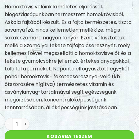
Homoktövis velőink kíméletes eljárással,
biogazdaságunkban termesztett homoktövisből,
Askola fajtából készült. Ez a fajta természetes, tiszta
savanyú ízű, nincs kellemetlen mellékíze, mégis
sokak számára nagyon fanyar. Ezért választottuk
mellé a Szomolyai fekete tájfajta cseresznyét, mely
kellemes ízével megszelídíti a homoktövisvelőt és a
fekete gyümölcsökre jellemző, értékes anyagokkal
tölti fel a terméket. Naponta elfogyasztott egy-két
pohár homoktövis- feketecseresznye-velő (kb
ötszörösére hígítva) természetes vitamin és
ásványianyag-tartalmával segít egészségünk
megőrzésében, koncentrálóképességünk
fenntartásában, állóképességünk javításában.
Homoktövis- feketecseresznye-velő mennyiség
KOSÁRBA TESZEM