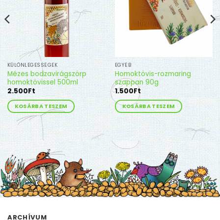
KÜLÖNLEGESSÉGEK
EGYÉB
Mézes bodzavirágszörp
Homoktövis-rozmaring
homoktövissel 500ml
szappan 90g
2.500
Ft
1.500
Ft
KOSÁRBA TESZEM
KOSÁRBA TESZEM
ARCHÍVUM