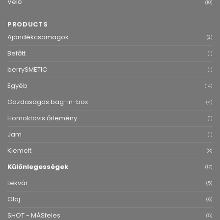
Velő
(10)
PRODUCTS
Ajándékcsomagok
(2)
Befőtt
(1)
berrySMETIC
(1)
Egyéb
(14)
Gazdaságos bag-in-box
(4)
Homoktövis őrlemény
(1)
Jam
(1)
Kiemelt
(8)
Különlegességek
(17)
Lekvár
(5)
Olaj
(6)
SHOT - MÁSfeles
(5)