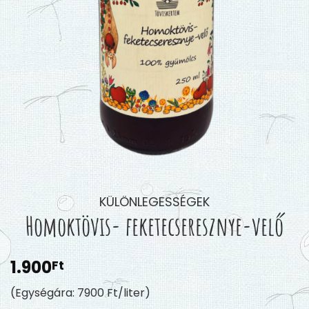
KÜLÖNLEGESSÉGEK
Homoktövis- feketecseresznye-velő
1.900
Ft
(Egységára: 7900 Ft/liter)