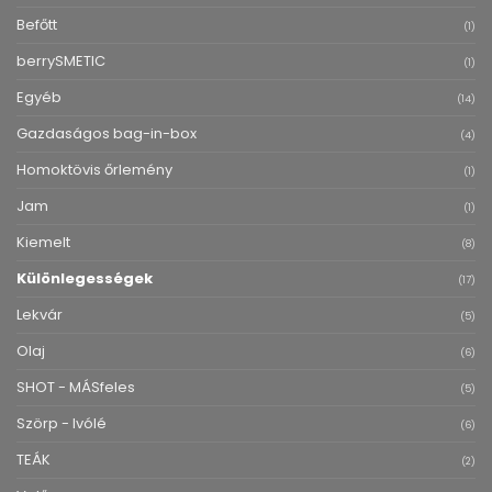
Befőtt
(1)
berrySMETIC
(1)
Egyéb
(14)
Gazdaságos bag-in-box
(4)
Homoktövis őrlemény
(1)
Jam
(1)
Kiemelt
(8)
Különlegességek
(17)
Lekvár
(5)
Olaj
(6)
SHOT - MÁSfeles
(5)
Szörp - Ivólé
(6)
TEÁK
(2)